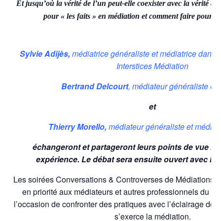
Et jusqu’où la vérité de l’un peut-elle coexister avec la vérité de
pour « les faits » en médiation et comment faire pour l
S
ylvie Adijès,
médiatrice généraliste et médiatrice
dans l
Interstices Médiation
Bertrand Delcourt
, médiateur généraliste et 
et
Thierry Morello,
médiateur généraliste et médiate
échangeront et partageront leurs points de vue resp
expérience. Le débat sera ensuite ouvert avec les 
Les soirées Conversations & Controverses de Médiations Pl
en priorité aux médiateurs et autres professionnels du con
l’occasion de confronter des pratiques avec l’éclairage des 
s’exerce la médiation.