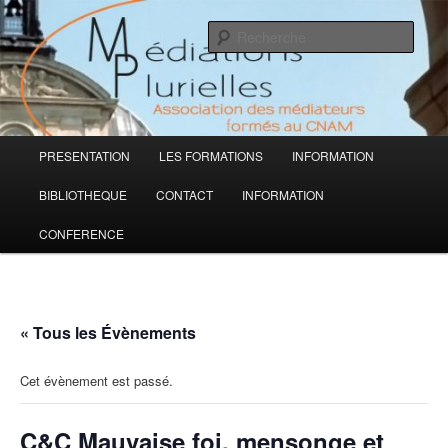
Aller
Médiations Plurielles
au
Rech
contenu
principal
Association des médiateurs formés
au CNAM
Menu
PRESENTATION
LES FORMATIONS
INFORMATION
principal
BIBLIOTHEQUE
CONTACT
INFORMATION
CONFERENCE
« Tous les Évènements
Cet évènement est passé.
C&C Mauvaise foi, mensonge et