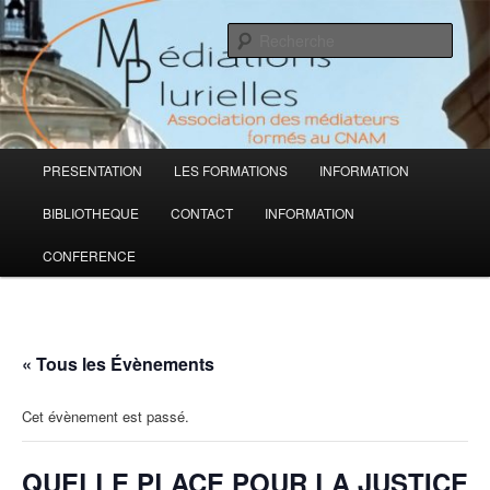
Aller
Médiations Plurielles
au
Rech
contenu
principal
Association des médiateurs formés
au CNAM
Menu
PRESENTATION
LES FORMATIONS
INFORMATION
principal
BIBLIOTHEQUE
CONTACT
INFORMATION
CONFERENCE
« Tous les Évènements
Cet évènement est passé.
QUELLE PLACE POUR LA JUSTICE