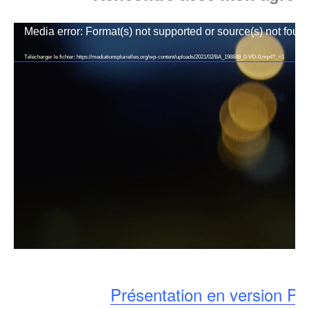
Lecteur
Media error: Format(s) not supported or source(s) not foun
vidéo
Télécharger le fichier: https://mediationsplurielles.org/wp-content/uploads/2021/02/BA_198849_0-VO-0.mp4?_=1
Présentation en version P