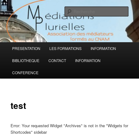
Aller
Médiations Plurielles
au
Rech
contenu
principal
Association des médiateurs formés
au CNAM
Menu
PRESENTATION
LES FORMATIONS
INFORMATION
principal
BIBLIOTHEQUE
CONTACT
INFORMATION
CONFERENCE
test
Error: Your requested Widget "Archives" is not in the "Widgets for
Shortcodes" sidebar