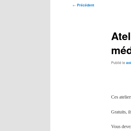
Navigation
←
Précédent
des
articles
Atel
méd
Publié le
ao
Ces atelier
Gratuits, i
Vous devez