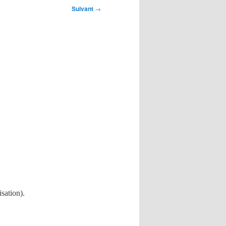
Suivant
→
isation).