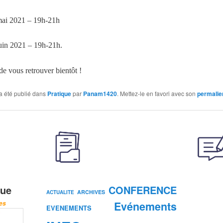
mai 2021 – 19h-21h
juin 2021 – 19h-21h.
de vous retrouver bientôt !
a été publié dans
Pratique
par
Panam1420
. Mettez-le en favori avec son
permalie
que
CONFERENCE
ARCHIVES
ACTUALITE
Evénements
les
EVENEMENTS