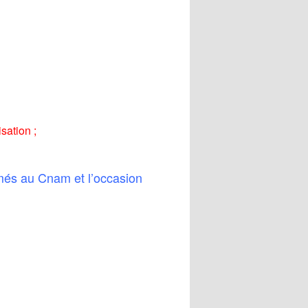
sation ;
més au Cnam et l’occasion