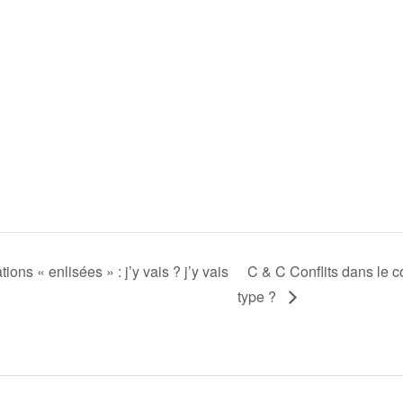
ions « enlisées » : j’y vais ? j’y vais
C & C Conflits dans le c
type ?