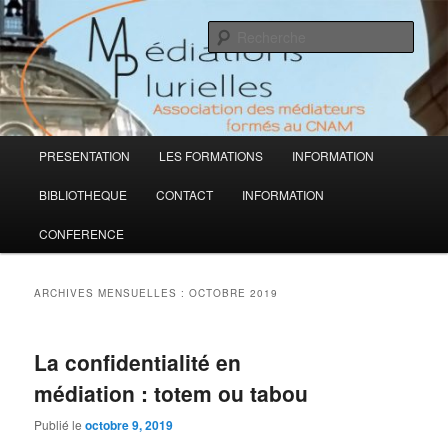
Aller
Aller
Médiations Plurielles
au
au
Rech
contenu
contenu
principal
secondaire
Association des médiateurs formés
au CNAM
Menu
PRESENTATION
LES FORMATIONS
INFORMATION
principal
BIBLIOTHEQUE
CONTACT
INFORMATION
CONFERENCE
ARCHIVES MENSUELLES :
OCTOBRE 2019
La confidentialité en
médiation : totem ou tabou
Publié le
octobre 9, 2019