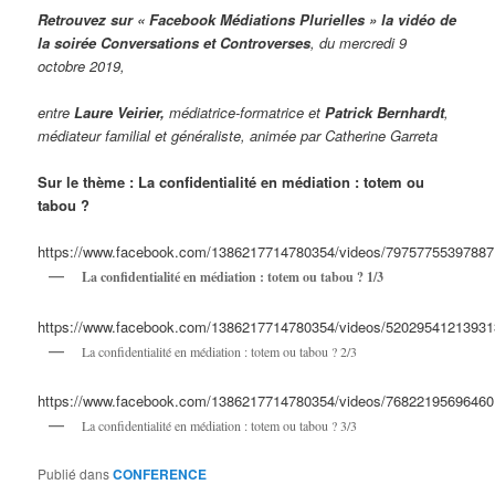
Retrouvez sur « Facebook Médiations Plurielles » la vidéo de
la soirée
Conversations et Controverses
,
du mercredi 9
octobre 2019,
entre
Laure Veirier,
médiatrice-formatrice et
Patrick Bernhardt
,
médiateur familial et généraliste, animée par Catherine Garreta
Sur le thème : La confidentialité en médiation : totem ou
tabou ?
https://www.facebook.com/1386217714780354/videos/79757755397887
La confidentialité en médiation : totem ou tabou ? 1/3
https://www.facebook.com/1386217714780354/videos/52029541213931
La confidentialité en médiation : totem ou tabou ? 2/3
https://www.facebook.com/1386217714780354/videos/76822195696460
La confidentialité en médiation : totem ou tabou ? 3/3
Publié dans
CONFERENCE