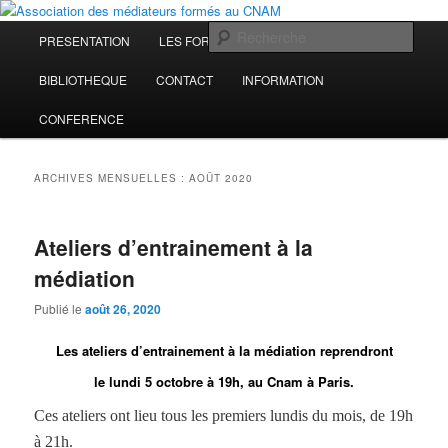
Aller
Aller
Médiations Plurielles
au
au
Menu
Rech
PRESENTATION
LES FORMATIONS
INFORMATION
contenu
contenu
principal
principal
secondaire
Association des médiateurs formés
BIBLIOTHEQUE
CONTACT
INFORMATION
au CNAM
CONFERENCE
ARCHIVES MENSUELLES :
AOÛT 2020
Ateliers d’entrainement à la
médiation
Publié le
août 26, 2020
Les ateliers d’entrainement à la médiation reprendront
le lundi 5 octobre à 19h, au Cnam à Paris.
Ces ateliers ont lieu tous les premiers lundis du mois, de 19h
à 21h.